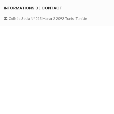
INFORMATIONS DE CONTACT
🏛 Colisée Soula N° 213 Manar 2 2092 Tunis, Tunisie
📞 26 140 141
☎️ 71 870 675
📩contact@mediashop.tn
A PROPOS DE MEDIA SHOP
A propos
Contactez nous
Nouveautés
Service Clients
Mode de paiement
Notre blog