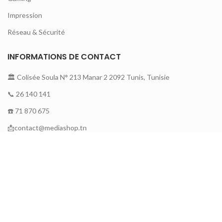
Impression
Réseau & Sécurité
INFORMATIONS DE CONTACT
🏛 Colisée Soula N° 213 Manar 2 2092 Tunis, Tunisie
📞 26 140 141
☎️ 71 870 675
📩contact@mediashop.tn
A PROPOS DE MEDIA SHOP
A propos
Contactez nous
Nouveautés