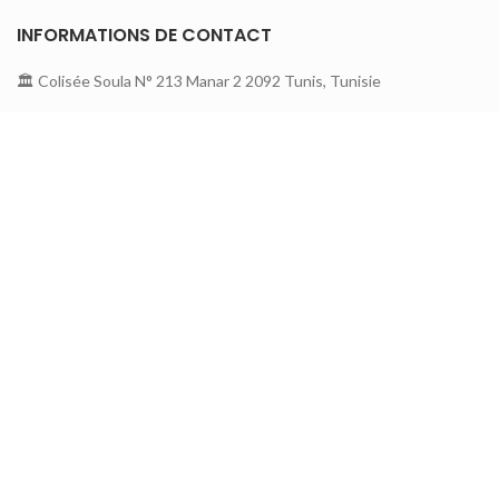
INFORMATIONS DE CONTACT
🏛 Colisée Soula N° 213 Manar 2 2092 Tunis, Tunisie
📞 26 140 141
☎️ 71 870 675
📩contact@mediashop.tn
A PROPOS DE MEDIA SHOP
A propos
Contactez nous
Nouveautés
Service Clients
Mode de paiement
Notre blog