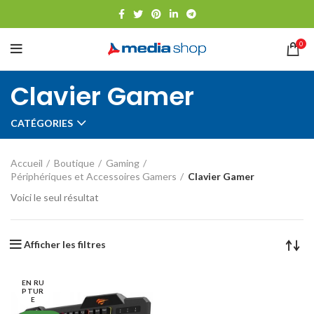
0
Clavier Gamer
CATÉGORIES
Accueil
Boutique
Gaming
Périphériques et Accessoires Gamers
Clavier Gamer
Voici le seul résultat
Afficher les filtres
EN RU
PTUR
E