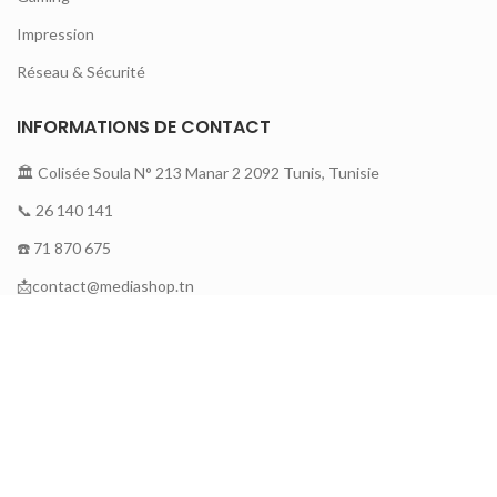
Impression
Réseau & Sécurité
INFORMATIONS DE CONTACT
🏛 Colisée Soula N° 213 Manar 2 2092 Tunis, Tunisie
📞 26 140 141
☎️ 71 870 675
📩contact@mediashop.tn
A PROPOS DE MEDIA SHOP
A propos
Contactez nous
Nouveautés