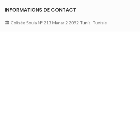
INFORMATIONS DE CONTACT
🏛 Colisée Soula N° 213 Manar 2 2092 Tunis, Tunisie
📞 26 140 141
☎️ 71 870 675
📩contact@mediashop.tn
A PROPOS DE MEDIA SHOP
A propos
Contactez nous
Nouveautés
Service Clients
Mode de paiement
Notre blog